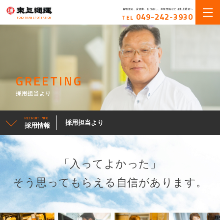
貨物運送、貸倉庫、お引越し、車検整備などは東上通運へ
049-242-3930
TEL
TOJO TRANSPORTATION
GREETING
採用担当より
RECRUIT INFO
採用担当より
採用情報
「入ってよかった」
そう思ってもらえる自信があります。