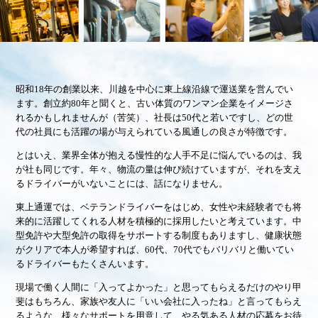
採用担当より
スタッフインタビュー：菅井 一夫
昭和18年の創業以来、川越を中心に東上線沿線で運送業を営んでい
ます。創立約80年と聞くと、古い体質のワンマン企業をイメージさ
れるかもしれませんが（苦笑）、社長は50代と若いですし、どの世
スタッフインタビュー：川中 司
代の社員にも活躍の場が与えられている風通しの良さが特徴です。
とはいえ、業界全体が抱える慢性的な人手不足に悩んでいるのは、我
スタッフインタビュー：吉岡 秀和
が社も同じです。年々、物流の量は伸び続けていますが、それを支え
るドライバーがいないことには、話になりません。
スタッフインタビュー：寺島 龍
東上通運では、ベテランドライバーをはじめ、女性や未経験者でも将
来的に活躍してくれる人材を積極的に採用したいと考えています。中
スタッフインタビュー：奥山 多恵子
型免許や大型免許の取得をサポートする制度もありますし、健康状態
がクリアで本人が希望すれば、60代、70代でもバリバリと働いてい
るドライバーもたくさんいます。
スタッフインタビュー：高野 豪紀
現場で働く人間に「入ってよかった」と思ってもらえるだけのやり甲
斐はもちろん、家族や友人に「いい会社に入ったね」と言ってもらえ
スタッフインタビュー：松林 秀夫
るような、様々なサポートを用意して、やる気ある人材の応募をお待